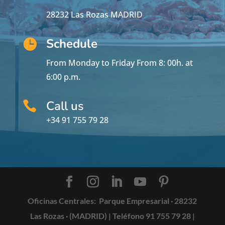
28232 Las Rozas MADRID
Schedule

From Monday to Friday From 8: 00h.
at
6:00 p.m.
Call us

+34 91 755 79 28
Oficinas Centrales:
Parque Empresarial · 28232
Las Rozas · (MADRID) |
Teléfono 91 755 79 28
|