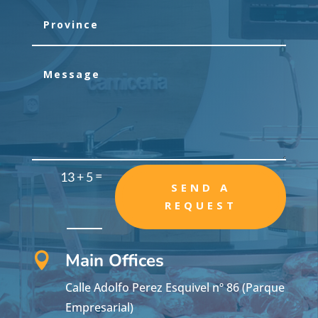
=
13 + 5
SEND A
REQUEST
Main Offices

Calle Adolfo Perez Esquivel nº 86 (Parque
Empresarial)