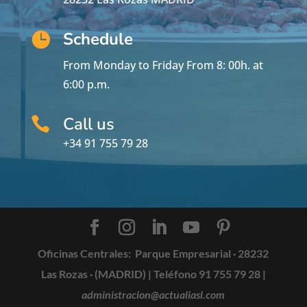
Schedule

From Monday to Friday From 8: 00h.
at
6:00 p.m.
Call us

+34 91 755 79 28
Oficinas Centrales:
Parque Empresarial · 28232
Las Rozas · (MADRID) |
Teléfono 91 755 79 28
|
administracion@actualiasl.com