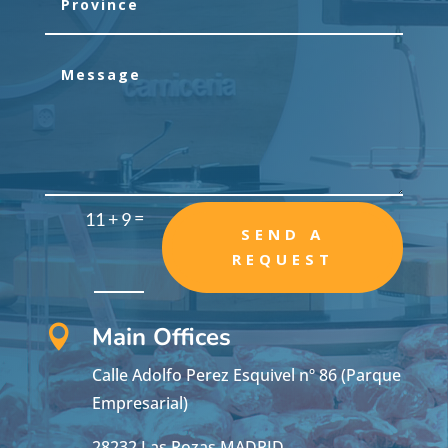
=
11 + 9
SEND A
REQUEST
Main Offices

Calle Adolfo Perez Esquivel nº 86 (Parque
Empresarial)
28232 Las Rozas MADRID