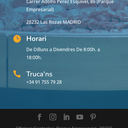
Carrer Adolfo Perez Esquivel, 86 (Parque
Empresarial)
28232 Las Rozas MADRID
Horari

De Dilluns a Divendres De 8:00h. a
18:00h.
Truca'ns

+34 91 755 79 28
Oficinas Centrales:
Parque Empresarial · 28232