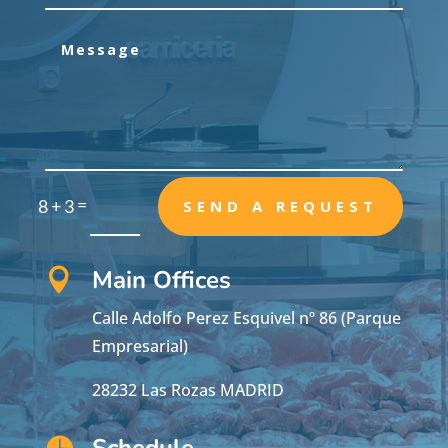
=
8 + 3
SEND A REQUEST
Main Offices

Calle Adolfo Perez Esquivel nº 86 (Parque
Empresarial)
28232 Las Rozas MADRID
Schedule
