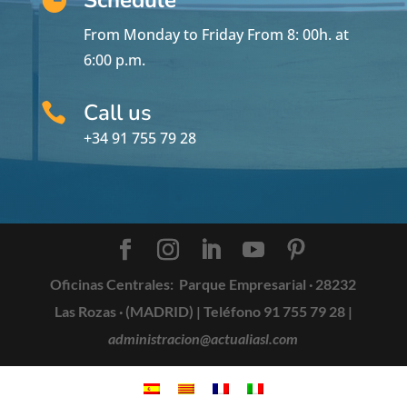
From Monday to Friday From 8: 00h.
at
6:00 p.m.
Call us

+34 91 755 79 28
Oficinas Centrales:
Parque Empresarial · 28232
Las Rozas · (MADRID) |
Teléfono 91 755 79 28
|
administracion@actualiasl.com