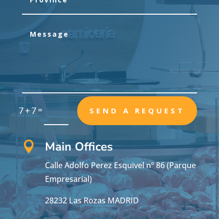
=
7 + 7
SEND A REQUEST
Main Offices

Calle Adolfo Perez Esquivel nº 86 (Parque
Empresarial)
28232 Las Rozas MADRID