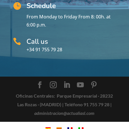
Schedule

From Monday to Friday From 8: 00h.
at
6:00 p.m.
Call us

+34 91 755 79 28
Oficinas Centrales:
Parque Empresarial · 28232
Las Rozas · (MADRID) |
Teléfono 91 755 79 28
|
administracion@actualiasl.com