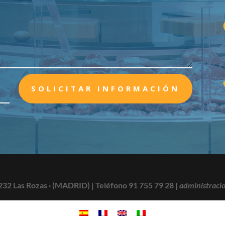
SOLICITAR INFORMACIÓN
232 Las Rozas · (MADRID) |
Teléfono 91 755 79 28
|
administraci