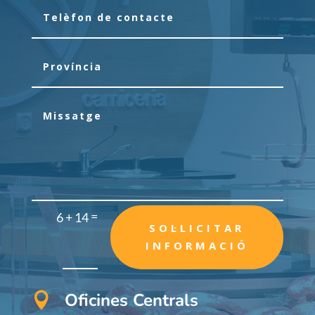
=
6 + 14
SOL·LICITAR
INFORMACIÓ
Oficines Centrals
