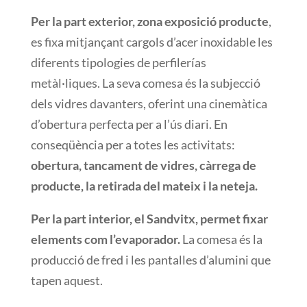
Per la part
exterior, zona
exposició
producte
,
es
fixa mitjançant
cargols
d’acer
inoxidable
les
diferents
tipologies
de
perfilerías
metàl·liques.
La seva comesa
és la
subjecció
dels
vidres
davanters
, oferint una
cinemàtica
d’obertura
perfecta
per a l’ús
diari
.
En
conseqüència
per a totes les
activitats
:
obertura, tancament
de vidres,
càrrega
de
producte, la
retirada
del mateix i la
neteja.
Per la part
interior, el
Sandvitx
,
permet fixar
elements
com
l’evaporador.
L
a comesa
és
la
producció
de fred
i
les
pantalles
d’alumini que
tapen
aquest
.