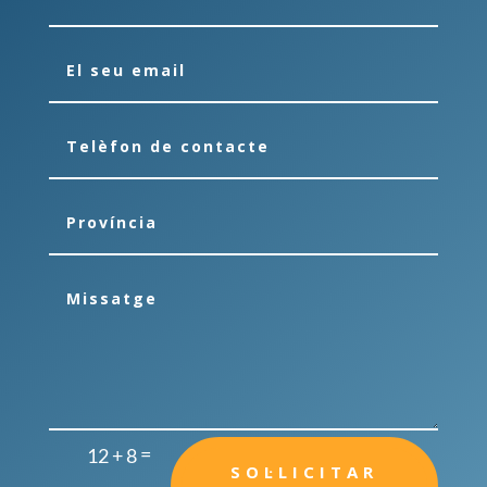
=
12 + 8
SOL·LICITAR