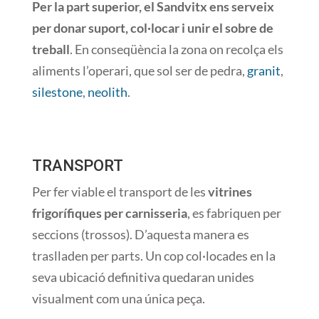
Per la part
superior, el
Sandvitx
ens serveix
per donar suport,
col·locar i
unir
el sobre
de
treball
.
En
conseqüència
la zona on
recolça els
aliments
l’operari
, que sol ser
de pedra,
granit
,
silestone
,
neolith
.
TRANSPORT
Per fer
viable el
transport
de les
vitrines
frigorífiques
per
carnisseria
,
es
fabriquen
per
seccions
(
trossos
)
.
D’aquesta
manera
es
traslladen
per parts.
Un cop
col·locades
en la
seva ubicació
definitiva
quedaran
unides
visualment
com una única
peça.