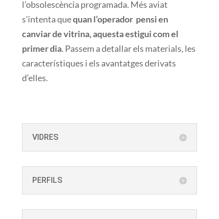
l’obsolescència programada
.
Més aviat
s’intenta que
quan
l’operador
pensi en
canviar
de vitrina
,
aquesta
estigui
com el
primer dia
.
Passem
a detallar els
materials
, les
característiques i
els avantatges derivats
d’elles
.
VIDRES
PERFILS