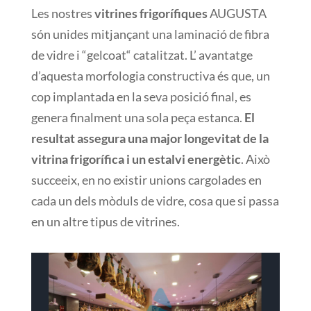
Les nostres
vitrines
frigorífiques
AUGUSTA
són
unides mitjançant una
laminació
de fibra
de vidre
i
“
gelcoat
“
catalitzat
.
L’
avantatge
d’aquesta
morfologia
constructiva és
que, un
cop implantada
en la seva posició
final
,
es
genera
finalment una
sola peça
estanca
.
El
resultat
assegura
una major
longevitat de la
vitrina
frigorífica i
un estalvi
energètic
.
Això
succeeix
, en no existir
unions
cargolades
en
cada un
dels
mòduls
de vidre
,
cosa que si
passa
en un altre
tipus
de vitrines
.