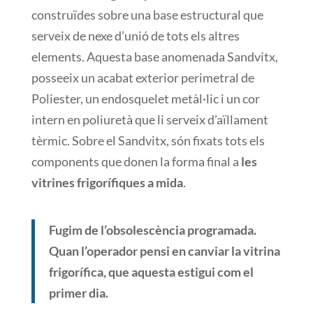
construïdes
sobre una base
estructural que
serveix de
nexe
d’unió
de tots els altres
elements.
Aquesta base
anomenada
Sandvitx
,
posseeix un
acabat exterior
perimetral de
Poliester,
un
endosquelet
metàl·lic i
un cor
intern
en poliuretà
que li serveix
d’aïllament
tèrmic.
Sobre el
Sandvitx,
són
fixats
tots
els
components que
donen la forma
final a
les
vitrines
frigorífiques
a mida
.
Fugim
de l’obsolescència
programada.
Quan l’operador
pensi en
canviar
la
vitrina
frigorífica
,
que
aquesta
estigui
com el
primer dia
.