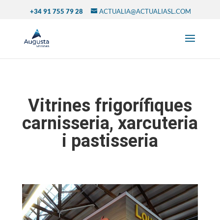
+34 91 755 79 28
ACTUALIA@ACTUALIASL.COM
Vitrines
frigorífiques
carnisseria
, xarcuteria
i
pastisseria