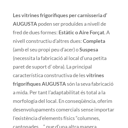
Les vitrines frigorífiques per carnisseria d’
AUGUSTA
poden ser produïdes a nivell de
fred de dues formes:
Estàtic o Aire Forçat
. A
nivell constructiu d’altres dues:
Completa
(amb el seu propi peu d’acer) o
Suspesa
(necessita la fabricació al local d’una petita
paret de suport d’ obra). La principal
característica constructiva de les
vitrines
frigorífiques AUGUSTA
són la seva fabricació
a mida. Per tant l’adaptabilitat és total a la
morfologia del local. En conseqüència, oferim
desenvolupaments comercials sense importar
l’existència d’elements físics “columnes,
cantonades …” que d’una altra manera