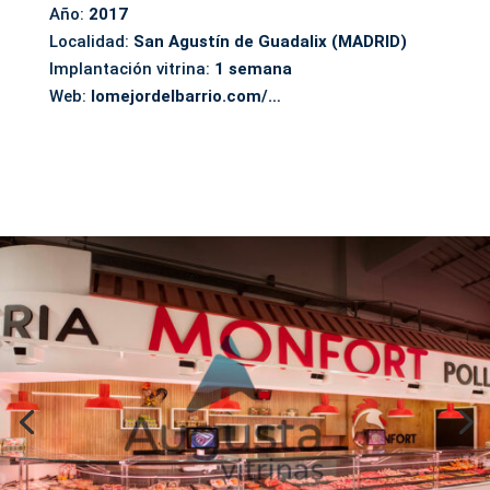
Año:
2017
Localidad:
San Agustín de Guadalix (MADRID)
Implantación vitrina:
1 s
emana
Web:
lomejordelbarrio.com/…