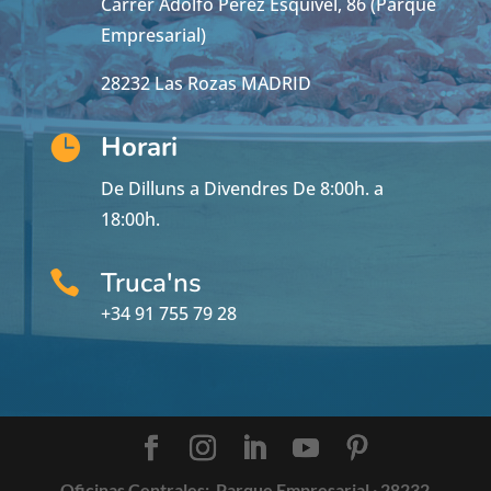
Carrer Adolfo Perez Esquivel, 86 (Parque
Empresarial)
28232 Las Rozas MADRID
Horari

De Dilluns a Divendres De 8:00h. a
18:00h.
Truca'ns

+34 91 755 79 28
Oficinas Centrales:
Parque Empresarial · 28232