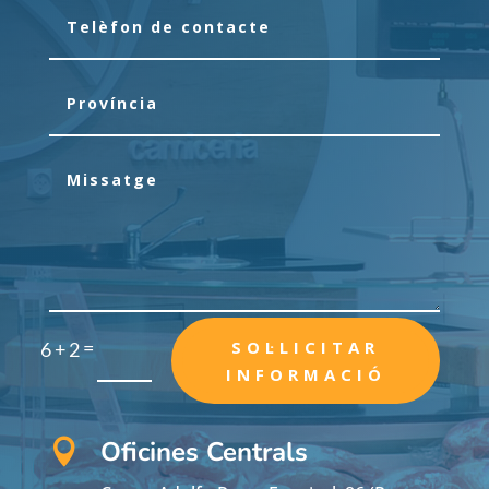
=
SOL·LICITAR
6 + 2
INFORMACIÓ
Oficines Centrals
