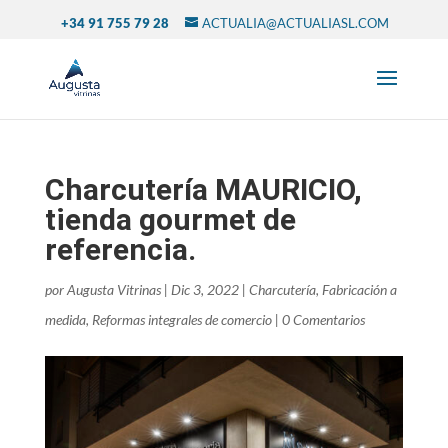
+34 91 755 79 28
ACTUALIA@ACTUALIASL.COM
Charcutería MAURICIO,
tienda gourmet de
referencia.
por
Augusta Vitrinas
|
Dic 3, 2022
|
Charcutería
,
Fabricación a
medida
,
Reformas integrales de comercio
|
0 Comentarios