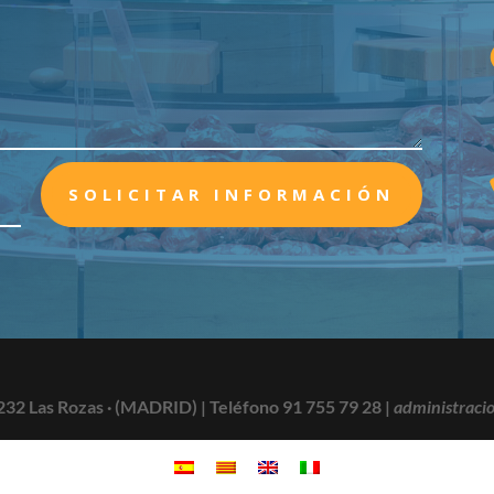
SOLICITAR INFORMACIÓN
232 Las Rozas · (MADRID) |
Teléfono 91 755 79 28
|
administraci