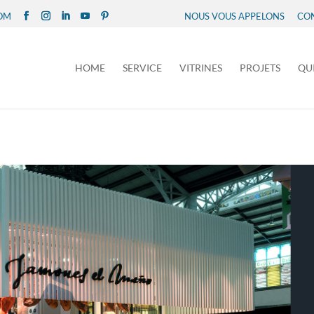
COM
NOUS VOUS APPELONS
CO
HOME
SERVICE
VITRINES
PROJETS
QU