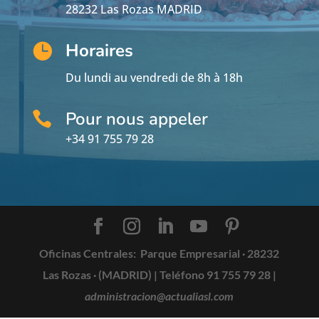
28232 Las Rozas MADRID
Horaires

Du lundi au vendredi de 8h à 18h
Pour nous appeler

+34 91 755 79 28
Oficinas Centrales:
Parque Empresarial · 28232
Las Rozas · (MADRID) |
Teléfono 91 755 79 28
|
administracion@actualiasl.com