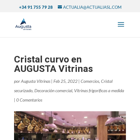
+34 91 755 79 28
ACTUALIA@ACTUALIASL.COM
Cristal curvo en
AUGUSTA Vitrinas
por
Augusta Vitrinas
|
Feb 25, 2022
|
Comercios
,
Cristal
securizado
,
Decoración comercial
,
Vitrinas frigorificas a medida
|
0 Comentarios