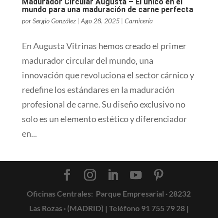
Madurador Circular Augusta – El único en el
mundo para una maduración de carne perfecta
por
Sergio González
|
Ago 28, 2025
|
Carnicería
En Augusta Vitrinas hemos creado el primer
madurador circular del mundo, una
innovación que revoluciona el sector cárnico y
redefine los estándares en la maduración
profesional de carne. Su diseño exclusivo no
solo es un elemento estético y diferenciador
en...
Oficinas Centrales:
Parque Empresarial · 28232
Las Rozas · (MADRID) |
Teléfono 91 755 79 28
|