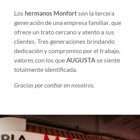
especial para la tipología de producto. Un
conjunto de elementos técnicos que la
hacen destacar como la parada más
elegante y referente de este mercado de
abastos.
Los
hermanos Monfort
son la tercera
generación de una empresa familiar, que
ofrece un trato cercano y atento a sus
clientes. Tres generaciones brindando
dedicación y compromiso por el trabajo,
valores con los que
AUGUSTA
se siente
totalmente identificada.
Gracias por confiar en nosotros.