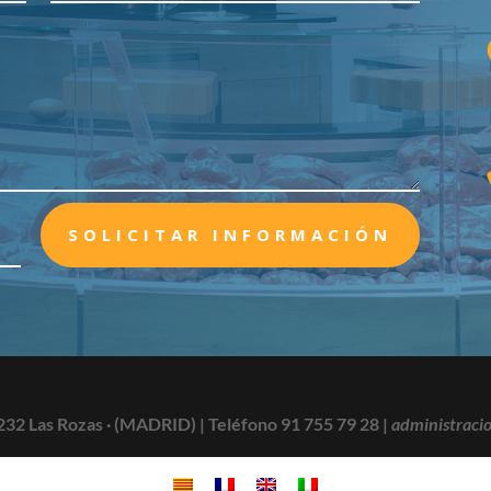
SOLICITAR INFORMACIÓN
232 Las Rozas · (MADRID) |
Teléfono 91 755 79 28
|
administraci