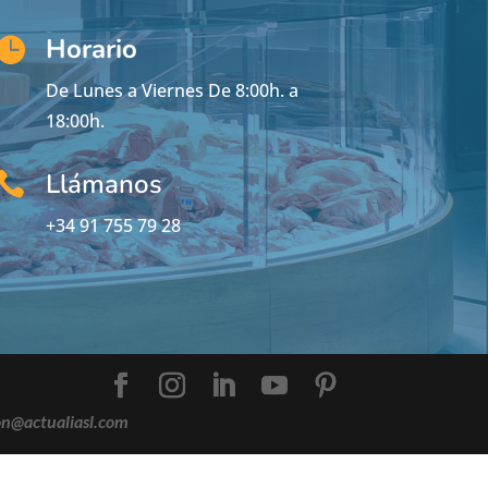
Horario

De Lunes a Viernes De 8:00h. a
18:00h.
Llámanos

+34 91 755 79 28
on@actualiasl.com