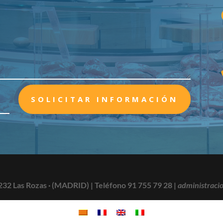
SOLICITAR INFORMACIÓN
232 Las Rozas · (MADRID) |
Teléfono 91 755 79 28
|
administraci