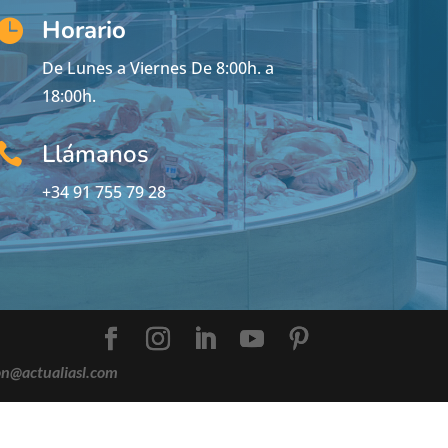
Horario

De Lunes a Viernes De 8:00h. a
18:00h.
Llámanos

+34 91 755 79 28
on@actualiasl.com