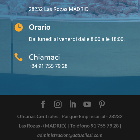
28232 Las Rozas MADRID
Orario

Dal lunedì al venerdì dalle 8:00 alle 18:00.
Chiamaci

+34 91 755 79 28
Oficinas Centrales:
Parque Empresarial · 28232
Las Rozas · (MADRID) |
Teléfono 91 755 79 28
|
administracion@actualiasl.com